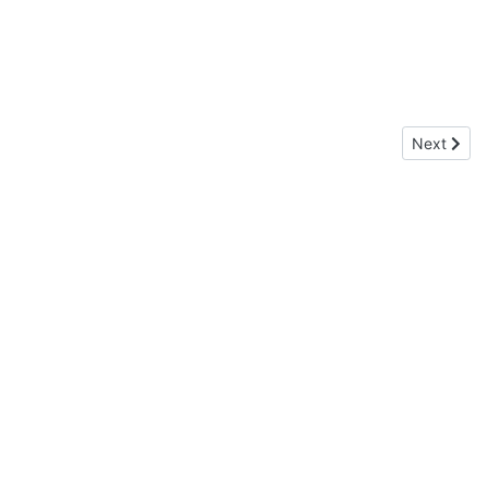
Next artic
Next