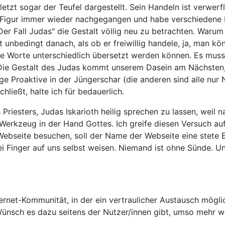
etzt sogar der Teufel dargestellt. Sein Handeln ist verwer
er Figur immer wieder nachgegangen und habe verschiedene
Der Fall Judas" die Gestalt völlig neu zu betrachten. Warum
ht unbedingt danach, als ob er freiwillig handele, ja, man k
ele Worte unterschiedlich übersetzt werden können. Es muss
 Die Gestalt des Judas kommt unserem Dasein am Nächsten
ge Proaktive in der Jüngerschar (die anderen sind alle nur 
ließt, halte ich für bedauerlich.
Priesters, Judas Iskarioth heilig sprechen zu lassen, weil
Werkzeug in der Hand Gottes. Ich greife diesen Versuch au
e Webseite besuchen, soll der Name der Webseite eine stete 
ei Finger auf uns selbst weisen. Niemand ist ohne Sünde. U
ernet-Kommunität, in der ein vertraulicher Austausch möglic
 Wünsch es dazu seitens der Nutzer/innen gibt, umso mehr 